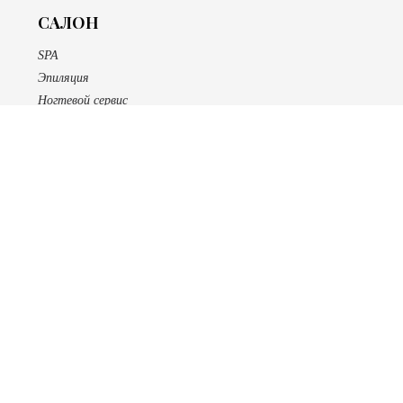
САЛОН
SPA
Эпиляция
Ногтевой сервис
Макияж
Массаж
БУТИК
Косметика Bellefontaine
Сертификаты
О НАС
Специалисты
Новости и публикации
Галерея
Проекты