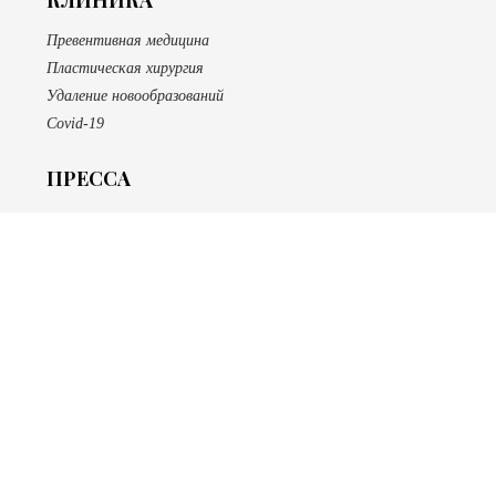
КЛИНИКА
Превентивная медицина
Пластическая хирургия
Удаление новообразований
Covid-19
ПРЕССА
САЛОН
SPA
Эпиляция
Ногтевой сервис
Макияж
Массаж
БУТИК
Косметика Bellefontaine