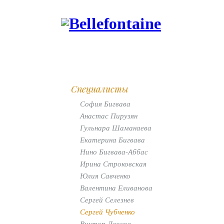
Специалисты
София Бигвава
Анастас Пирузян
Гульнара Шаманаева
Екатерина Бигвава
Нино Бигвава-Аббас
Ирина Строковская
Юлия Савченко
Валентина Еливанова
Сергей Селезнев
Сергей Чубченко