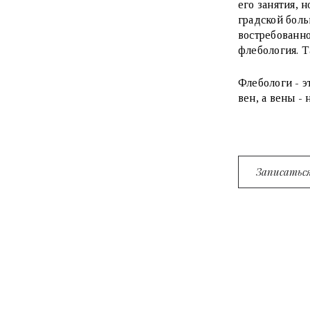
его занятия, 
градской боль
востребованно
флебология. Т
Флебологи - э
вен, а вены - 
Записаться