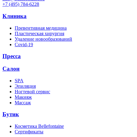
+7 (495) 784-6228
Клиника
Превентивная медицина
Пластическая хирургия
Удаление новообразований
Covid-19
Пресса
Салон
SPA
Эпиляция
Ногтевой сервис
Макияж
Массаж
Бутик
Косметика Bellefontaine
Сертификаты