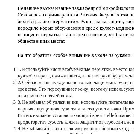
Недавнее высказывание зав.кафедрой микробиологи
Сеченовского университета Виталия Зверева о том, 
люди страдают дерматитом. Руки - наша защита, час
породило новые обсуждения в среде коллег-медиков. 
позицией, перчатки - часть реальности и, чтобы не 
общественных местах.
На что обратить особое внимание в уходе за руками?
1. Используйте хлопчатобумажные перчатки, вместо в
нужно) стирать, они «дышат», а значит руки будут мен
2. Сейчас мы вынуждены не только чаще мыть руки, но
средства. Это пересушивает кожу, поэтому используйт
от излишне горячей воды.
3. Не забывая об увлажнении, используйте питательны
первых ощущениях сухости или стянутости кожи. Прим
Интенсивный восстанавливающий крем Bellefontaine.
предотвратит сухость кожи и защитит от агрессии вн
4. Не забывайте дарить своим рукам особенный уход: э