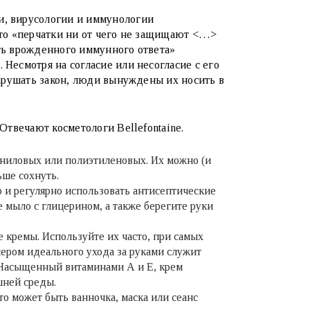
и, вирусологии и иммунологии
что «перчатки ни от чего не защищают
<…>
ть врожденного иммунного ответа»
Несмотря на согласие или несогласие с его
нарушать закон, люди вынуждены их носить в
 Отвечают косметологи Bellefontaine.
иниловых или полиэтиленовых. Их можно (и
ьше сохнуть.
 и регулярно использовать антисептические
е мыло с глицерином, а также берегите руки
е кремы. Используйте их часто, при самых
ером идеального ухода за руками служит
 Насыщенный витаминами А и Е, крем
ешней среды.
то может быть ванночка, маска или сеанс