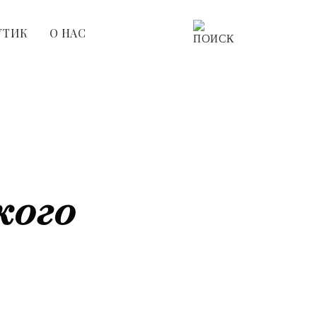
УТИК
О НАС
кого