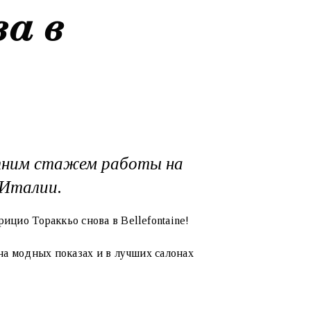
ва в
етним стажем работы на
 Италии.
ицио Тораккьо снова в Bellefontaine!
 на модных показах и в лучших салонах