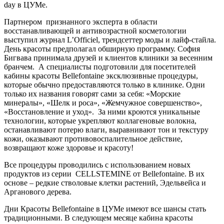
day в ЦУМе.
Партнером признанного эксперта в области
восстанавливающей и антивозрастной косметологии
выступил журнал L’Officiel, трендсеттер моды и лайф-стайла.
День красоты предполагал обширную программу. София
Бигвава принимала друзей и клиентов клиники за весенним
бранчем. А специалисты подготовили для посетителей
кабины красоты Bellefontaine эксклюзивные процедуры,
которые обычно предоставляются только в клинике. Одни
только их названия говорят сами за себя: «Морские
минералы», «Шелк и роса», «Жемчужное совершенство»,
«Восстановление и уход». За ними кроются уникальные
технологии, которые укрепляют коллагеновые волокна,
останавливают потерю влаги, выравнивают тон и текстуру
кожи, оказывают противовоспалительное действие,
возвращают коже здоровье и красоту!
Все процедуры проводились с использованием новых
продуктов из серии СELLSTEMINE от Bellefontaine. В их
основе – редкие стволовые клетки растений, Эдельвейса и
Арганового дерева.
Дни Красоты Bellefontaine в ЦУМе имеют все шансы стать
традиционными. В следующем месяце кабина красоты