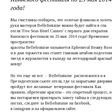
года!
Мы счастливы сообщить, что золотые флаконы и золот
руки мастеров
Bellefontaine
можно будет найти в спа
отеля '
Five
Seas
Hotel
Cannes
' с первого дня открытия
Каннского фестиваля по 25 мая 2014 года! Временное
пространство
красоты
Bellefontaine
называется
Ephemeral
Beauty
Roo
и в дни торжеств оно станет главным штабом подготов
звезд и журналистов к выходу на легендарный красны
ковер!
Но это еще не все -
Bellefontaine
расположился и в
Президентском сьюте отеля, где за закрытыми дверям
пройдут все желанные вечеринки фестиваля. Как
правило, обретение красоты – это секретный процесс, н
мы постараемся приоткрыть завесу тайны в следующих
постах, следите за
Bellefontaine
на
facebook
,
в
instagram
и на официальном сайте.