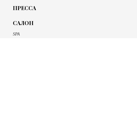
ПРЕССА
САЛОН
SPA
Эпиляция
Ногтевой сервис
Макияж
Массаж
БУТИК
Косметика Bellefontaine
Сертификаты
О НАС
Специалисты
Новости и публикации